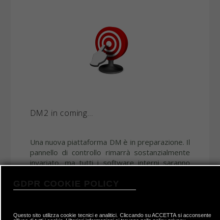
DM2 in coming...
Una nuova piattaforma DM è in preparazione. Il
pannello di controllo rimarrà sostanzialmente
invariato, ma tutti i software interni saranno
aggiornati alle ultime versioni ed il DMOS si
baserà su Debian 10 e non più su OpenSuse.
GDPR COOKIE POLICY
Un cambio tecnologico completo si rende
necessario al fine di rendere il prodotto
sempre efficiente ed attivo nel contrastare i
Questo sito utilizza cookie tecnici e analitici. Cliccando su ACCETTA si acconsente