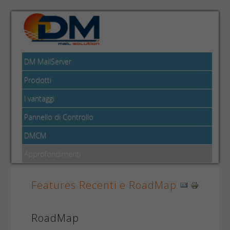
DM MailServer
Prodotti
I vantaggi
Pannello di Controllo
DMCM
Approfondimenti
Features Recenti e RoadMap
RoadMap