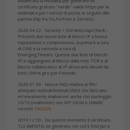
Modificata la modalità per generare un
certificato gratuito "verde" valido https per la
webmail e per i servizi di posta, in seguito alla
partnership fra SSLForFree e ZeroSSL!
2020 04 22 - Security > DM AntiLoop/Check -
Presenti due nuove liste di blocco IP a bassa
reputazione o compromessi, la prima è a cura
di CINS e la seconda a cura di
EmergingThreats. Queste due liste di blocchi
IP si aggiungono al blocco dalla rete TOR e al
blocco collaborativo di IP attaccanti rilevati da
tutti i DM in giro per il mondo.
2020 01 09 - Nuova FAQ relativa ai filtri
antispam outlook/hotmail SNDS che bloccano
erroneamente mailserver anche con punteggio
10/10 (mailtester) con SPF DKIM e DMARC
corretti.
FAQ428
.
2019 12 30 - Da questo momento il certificato
TLS dell'MTA, se generato con Let's Encrypt e