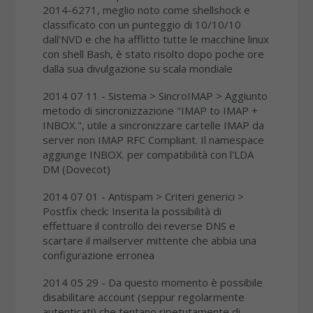
2014-6271, meglio noto come shellshock e
classificato con un punteggio di 10/10/10
dall'NVD e che ha afflitto tutte le macchine linux
con shell Bash, è stato risolto dopo poche ore
dalla sua divulgazione su scala mondiale
2014 07 11 - Sistema > SincroIMAP > Aggiunto
metodo di sincronizzazione "IMAP to IMAP +
INBOX.", utile a sincronizzare cartelle IMAP da
server non IMAP RFC Compliant. Il namespace
aggiunge INBOX. per compatibilità con l'LDA
DM (Dovecot)
2014 07 01 - Antispam > Criteri generici >
Postfix check: Inserita la possibilità di
effettuare il controllo dei reverse DNS e
scartare il mailserver mittente che abbia una
configurazione erronea
2014 05 29 - Da questo momento è possibile
disabilitare account (seppur regolarmente
autenticati) che tentano ripetutamente di